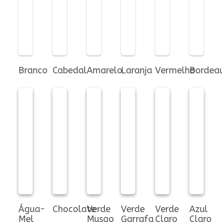
Branco
Cabedal
Amarelo
Laranja
Vermelho
Bordea
Água-
Chocolate
Verde
Verde
Verde
Azul
Mel
Musgo
Garrafa
Claro
Claro