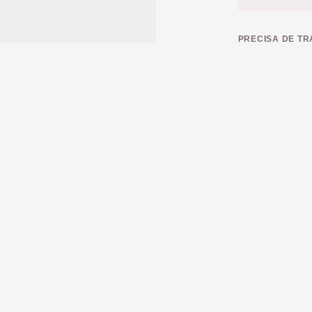
PRECISA DE T
Nacional
Levantar 
DISTRITO
SUBMETE