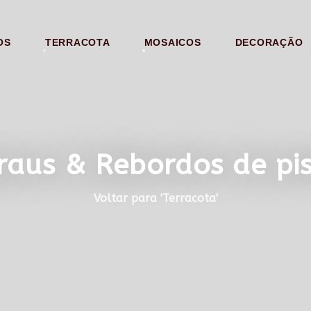
OS
TERRACOTA
MOSAICOS
DECORAÇÃO
raus & Rebordos de pis
Voltar para 'Terracota'