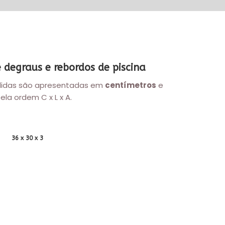
 degraus e rebordos de piscina
idas são apresentadas em
centímetros
e
la ordem C x L x A.
36 x 30 x 3