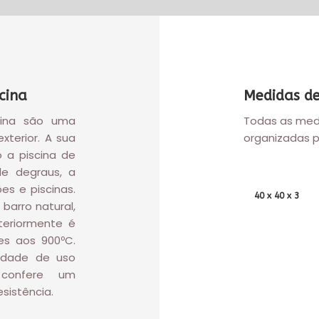
cina
Medidas de
cina são uma
Todas as med
xterior. A sua
organizadas pe
o a piscina de
de degraus, a
es e piscinas.
40 x 40 x 3
barro natural,
teriormente é
es aos 900ºC.
lidade de uso
 confere um
sistência.